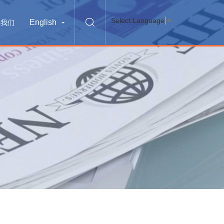
Select Language
▼
English
系我们